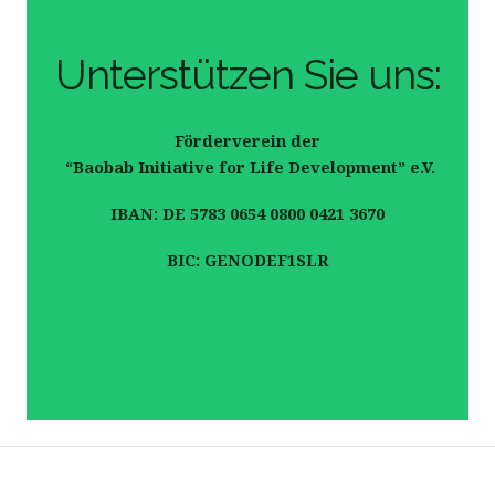
Unterstützen Sie uns:
Förderverein der
“Baobab Initiative for Life Development” e.V.
IBAN: DE 5783 0654 0800 0421 3670
BIC: GENODEF1SLR