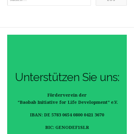
Unterstützen Sie uns:
Förderverein der
“Baobab Initiative for Life Development” e.V.
IBAN: DE 5783 0654 0800 0421 3670
BIC: GENODEF1SLR