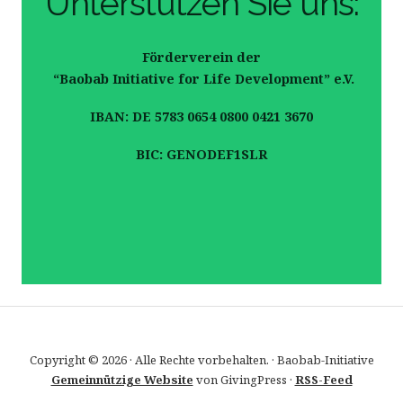
Unterstützen Sie uns:
Förderverein der
“Baobab Initiative for Life Development” e.V.
IBAN: DE 5783 0654 0800 0421 3670
BIC: GENODEF1SLR
Copyright © 2026 · Alle Rechte vorbehalten. · Baobab-Initiative
Gemeinnützige Website
von GivingPress ·
RSS-Feed