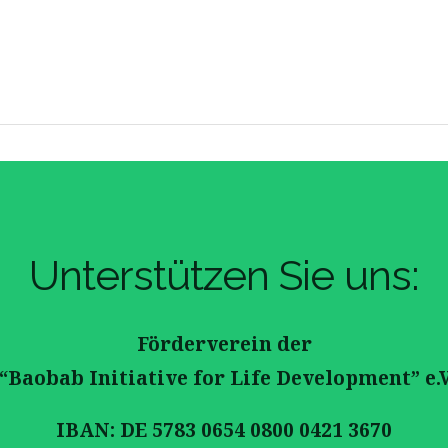
Unterstützen Sie uns:
Förderverein der
Baobab Initiative for Life Development” e.
IBAN: DE 5783 0654 0800 0421 3670