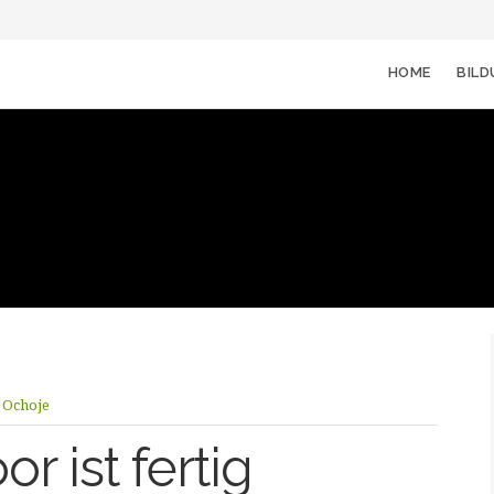
HOME
BIL
 Ochoje
r ist fertig