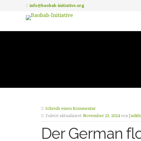
info@baobab-initiative.org
Schreib einen Kommentar
Zuletzt aktualisiert:
November 23, 2024
von
Judith
Der German floo